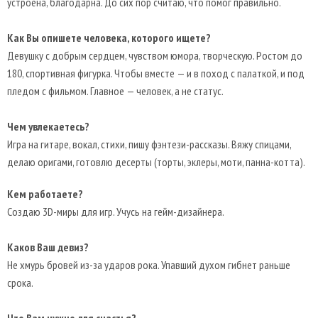
устроена, благодарна. До сих пор считаю, что помог правильно.
Как Вы опишете человека, которого ищете?
Девушку с добрым сердцем, чувством юмора, творческую. Ростом до
180, спортивная фигурка. Чтобы вместе — и в поход с палаткой, и под
пледом с фильмом. Главное — человек, а не статус.
Чем увлекаетесь?
Игра на гитаре, вокал, стихи, пишу фэнтези-рассказы. Вяжу спицами,
делаю оригами, готовлю десерты (торты, эклеры, моти, панна-котта).
Кем работаете?
Создаю 3D-миры для игр. Учусь на гейм-дизайнера.
Каков Ваш девиз?
Не хмурь бровей из-за ударов рока. Упавший духом гибнет раньше
срока.
Что Вам нужно для счастья?