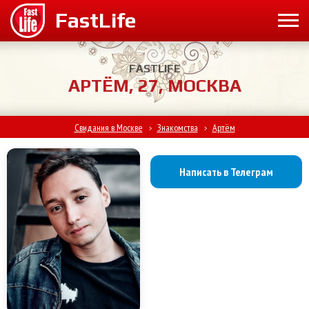
FASTLIFE
АРТЁМ, 27, МОСКВА
Свидания в Москве
Знакомства
Артём
>
>
Написать в Телеграм