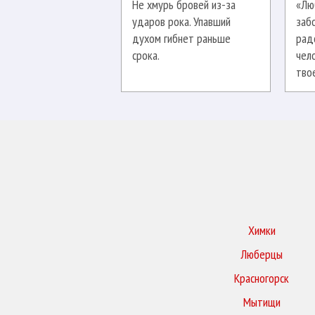
Не хмурь бровей из-за
«Лю
ударов рока. Упавший
заб
духом гибнет раньше
рад
срока.
чел
тво
Химки
Люберцы
Красногорск
Мытищи