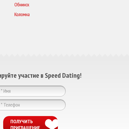
Обнинск
Коломна
руйте участие в Speed Dating!
ChatApp
online
Мессенджеры
Свяжитесь с нами через любой удобный
мессенджер!
ПОЛУЧИТЬ
ПРИГЛАШЕНИЕ