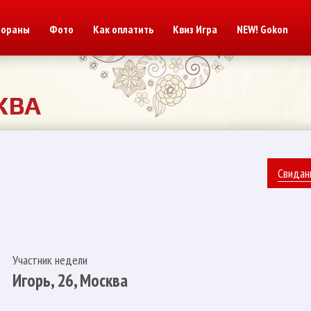
тораны
Фото
Как оплатить
Квиз Игра
NEW! Gokon
КВА
Свидан
Участник недели
Игорь, 26, Москва