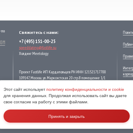
Р ПО
Полит
Свяжитесь с нами:
+7 (495) 151-00-25
Публи
speeddating@fastlife.su
Холдинг Meetology
Правил
Интегр
Проект Fastlife ИП Кардапольцев РН ИНН 121521717700
корпо
109147, Москва, ул. Марксистская 20 стр.8 помещение 1/1
Этот сайт использует
политику конфиденциальности и cookie
ПОДПИСКА НА НОВОСТНУЮ РАССЫЛКУ
Узнавайте первыми о специальных акциях и расписании.
для хранения данных. Продолжая использовать сайт вы даете
свое согласие на работу с этими файлами.
Для женщин
Для мужчин
Принять и закрыть