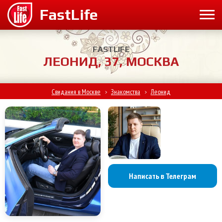
FASTLIFE
ЛЕОНИД, 37, МОСКВА
Свидания в Москве
Знакомства
Леонид
>
>
Написать в Телеграм