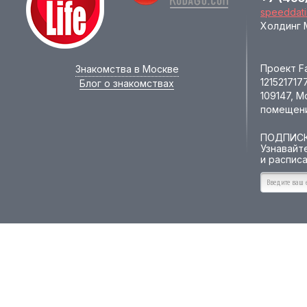
speeddati
Холдинг 
Проект F
Знакомства в Москве
121521717
Блог о знакомствах
109147, М
помещени
ПОДПИСК
Узнавайт
и расписа