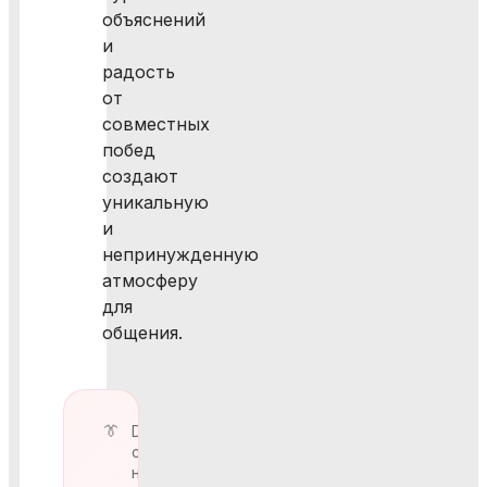
объяснений
и
радость
от
совместных
побед
создают
уникальную
и
непринужденную
атмосферу
для
общения.
Dress-
code
на